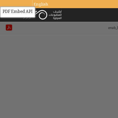
English
PDF Embed API