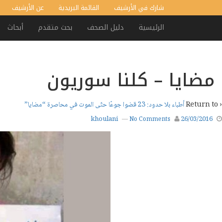
شارك في الأرشيف
القائمة البريدية
عن الأرشيف
الرئيسية
دليل الصحف
بحث متقدم
أبحاث
مضايا – كلنا سوريون
‹ Return to
أطباء بلا حدود: 23 قضوا جوعًا حتّى الموت في محاصرة “مضايا”
khoulani
26/03/2016
—
No Comments