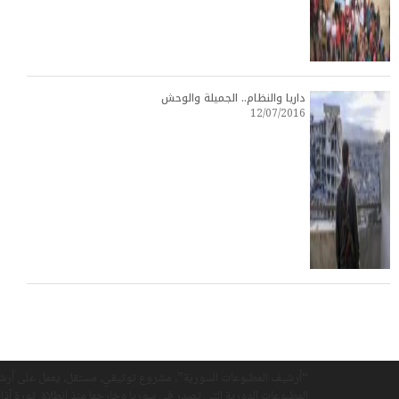
داريا والنظام.. الجميلة والوحش
12/07/2016
“أرشيف المطبوعات السورية”، مشروع توثيقي، مستقل، يعمل على أرش
المطبوعات الدورية التي تصدر في سوريا وخارجها منذ انطلاق ثورة آذار