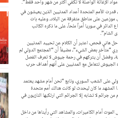
واد الإغاثة الواصلة لا تكفي أكثر من شهر واحد فقط”.
 قدرت الأمم المتحدة أعداد المدنيين الذين يعيشون في
لي 4 ملايين سوري، موزعين على مناطق متفرقة من البلاد، وعليه بات
لدائر في سوريا أمراً ملحاً، على ما ذكره الكاتب
 الشام”.
احل هاني فحص، اعتبر أن الكلام عن تحييد المدنيين
وري “متأخر بعض الشيء”، مضيفاً أن “المجتمع الدولي لم
ية، وفضل أن يتركهم في رحمة جيوش لا تعرف الفصل
ه الجيوش تتعامل مع المدنيين على أنهم أهداف حرب
ولي على الشعب السوري، وتابع “نحن أمام مشهد يعتمد
ا المشهد ما كان ليحدث لو كانت هنالك أمم متحدة
ن جرائم لا تشابه إلا الجرائم التي ارتكبها النازيون في
الموت أمام الكاميرات، والمشاهد التي رأيناها من داخل