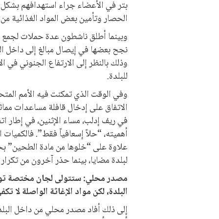
بتر في الأعضاء جراء استهدافهم بشكل م
الحصار وتأمين بعض المواد الغذائية من خ
وبينما أطلق ناشطون عدة حملات لجمع تب
نجح بعضها في إيصال مبالغ إلى داخل الب
وذلك بالنظر إلى الارتفاع الجنوني في ا
للبلدة.
وفي الوقت الذي تمكنت فيه الأمم المتحد
الاتفاق على إدخال قافلة مساعدات مماثل
في ريف إدلب، مساء الإثنين، في إطار ات
أهميته، “حلاً إسعافياً فقط”. فالكميات
علاوة على “خلوها من مادة الطحين” ب
لبلدة مضايا، بينما حذر آخرون من تكرار ا
مصدر محلي: ستتولى لجان مختصة توز
البلدة، لكن مواد الإغاثة الواصلة لا ت
إلى ذلك أفاد مصدر محلي من داخل البل