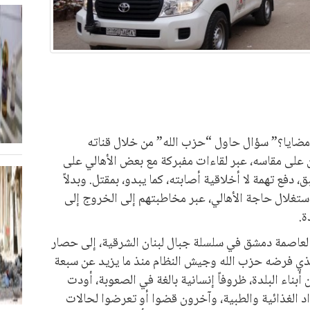
مضايا؟” سؤال حاول “حزب الله” من خلال قناته
ن على مقاسه، عبر لقاءات مفبركة مع بعض الأهالي على
 دفع تهمة لا أخلاقية أصابته، كما يبدو، بمقتل. وبدلاً
ستغلال حاجة الأهالي، عبر مخاطبتهم إلى الخروج إلى
ة.
لعاصمة دمشق في سلسلة جبال لبنان الشرقية، إلى حصار
لذي فرضه حزب الله وجيش النظام منذ ما يزيد عن سبعة
 نحو 40 ألف مدني من أبناء البلدة، ظروفاً إنسانية بالغة في الصعوبة، أودت
د الغذائية والطبية، وآخرون قضوا أو تعرضوا لحالات