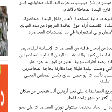
باشر من قبل ميليشيات حزب الله، أثناء محاولتهم كسر
ارج البلدة المحاطة بالألغام.
رعات مالية لمساعدة الأهالي داخل البلدة المحاصرة،
لدة، انقسمت أراء حول الفائدة المرجوة من هذه المبالغ،
لأسعار، وإلى استقرارها في يد الميلشيات المحاصرة
ة من إدخال قافلة من المساعدات الإنسانية للبلدة، بعد
ة لبلدتي كفريا والفوعة المواليتين للنظام والمحاصرتين
فاق رعته أطراف دولية، اعتبر مراقبون ما جرى على
 التي وصلت البلدة قليلة جدا مقارنة بحاجة المحاصرين،
حسب تأكيدات أبو حسن المالح رئيس المجلس المحلي
لمأساة.
يع المساعدات على نحو أربعين ألف شخص من سكان
كفي أكثر من شهر واحد فقط
.
دة أن “لجانا مختصة ستتولى توزيع المساعدات على نحو