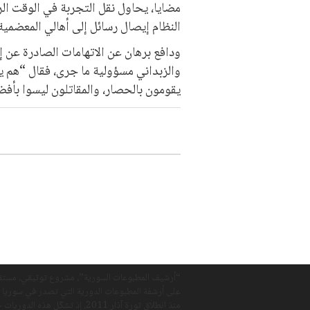
مضايا، يحاول نقل التجربة في الوقت ال
النظام إيصال رسائل إلى أهالي المعضمية
ودافع برهان عن الاتهامات الصادرة عن إ
والزبداني مسؤولية ما جرى، فقال “هم يت
يقومون بالحصار، والمقاتلون ليسوا بأفض
“أرشيف المطبوعات السورية”، مشروع توثيقي، مستق
على أرشفة المطبوعات الدورية التي تصدر في سوريا 
منذ انطلاق ثورة آذار 2011، إذ تشكّل هذه الدو