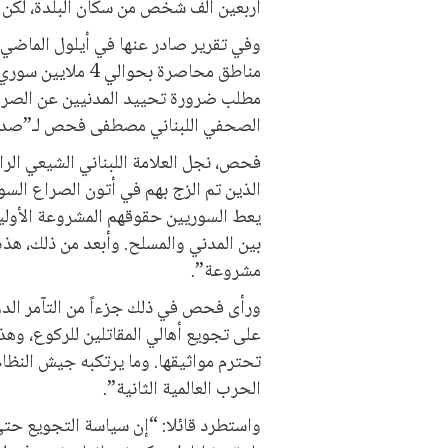
أربعين ألف شخص من سكان البلدة، لكن م
وفي تقرير صادر عنها في أيلول الماضي،
مناطق محاصرة بحوا
مطلب ضرورة تحييد المدنيين عن الصراع ا
الصحفي اللبناني مصطفى فحص لـ”صدى
فحص، نجل العلامة اللبناني الشيعي الر
الذين تم الزج بهم في أتون الصراع الس
يعط السوريين حقوقهم المشروعة الأول
بين المدني والمسلح. وأبعد من ذلك، هذ
مشروعة”.
ورأى فحص في ذلك جزءاً من التآمر الد
على تجويع أهالي المقاتلين للركوع، وهذ
تحترم مواثيقها. وما يرتكبه جيش النظام م
الحرب العالمية الثانية”.
واستطرد قائلا: “إن سياسة التجويع حتى 