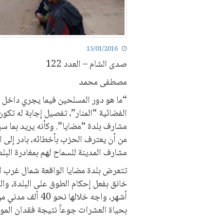
15/01/2016
صدى الشام – العدد 122
مصطفى محمد
“ما هو دور المسلحين فيما يجري داخل 
الفضائية “المنار”، تفصيل إجابة له تكو
مشارف بلدة “مضايا”. وكأنه يريد بما سبق،
من أن يعترف الحزب بأخطائه، بادر إلى ا
مشارف المدينة للسماح لهم بمغادرة البلد
تتعرض بلدة مضايا الواقعة شمال غرب ا
خانق بفعل إحكام الطوق على البلدة، وا
أشهر، واجه خلالها
بحياة العشرات جوعاً نتيجة فقدان الموا