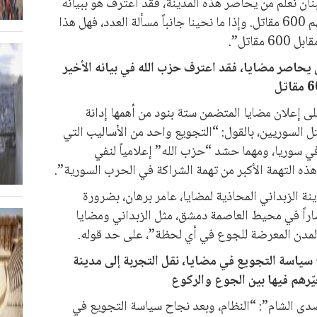
بنان نعلم من يحاصر هذه المدينة، فقد اعترف هو ببيانه
الأخير أنه يحاصر 23 ألف مدني من بينهم 600 مقاتل. وإذا ما نحينا جانباً مسألة العدد، فهل هذا
اصر مضايا، فقد اعترف حزب الله في بيانه الأخير
إعلان مضايا المتضمن ستة بنود من أهمها إدانة
 السوريين، بالقول: “التجويع واحد من الأساليب التي
في سوريا، ومهما حشد “حزب الله” إعلامياً لنفي
ذه التهمة الأكبر من تهمة الشراكة في الحرب السورية”.
ة الزبداني المحاذية لمضايا، عامر برهان، بضرورة
راً في محيط العاصمة دمشق، مثل الزبداني ومضايا
المدن المعرضة للجوع في أي لحظة”، على حد قوله.
 سياسة التجويع في مضايا، نقل التجربة إلى مدينة
ّرهم فيها بين الجوع والركوع
ى الشام”: “النظام، وبعد نجاح سياسة التجويع في