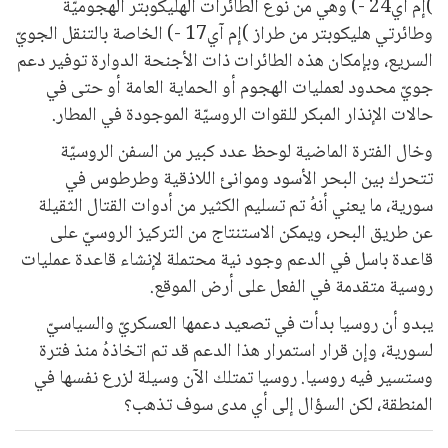
)إم آي24 -) وهي من نوع الطائرات الهليكوبتر الهجوميّة
وطائرتي هليكوبتر من طراز )إم آي17 -) الخاصة بالتنقل الجويّ
السريع، وبإمكان هذه الطائرات ذات الأجنحة الدوارة توفير دعم
جويّ محدود لعمليات الهجوم أو الحماية العامة أو حتى في
حالات الإنذار المبكر للقوات الروسيّة الموجودة في المطار.
وخال الفترة الماضية لوحظ عدد كبير من السفن الروسيّة
تتحرك بين البحر الأسود وموانئ اللاذقية وطرطوس في
سورية، ما يعني أنهُ تم تسليم الكثير من أدوات القتال الثقيلة
عن طريق البحر، ويمكن الاستنتاج من التركيز الروسيّ على
قاعدة باسل في الدعم وجود نية محتملة لإنشاء قاعدة عمليات
روسية متقدمة في الفعل على أرض الموقع.
يبدو أن روسيا بدأت في تصعيد دعمها العسكريّ والسياسيّ
لسورية، وإن قرار استمرار هذا الدعم قد تم اتخاذهُ منذ فترة
وستسير فيه روسيا. روسيا تمتلك الآن وسيلة لزرع نفسها في
المنطقة، لكن السؤال إلى أي مدى سوف تذهب؟