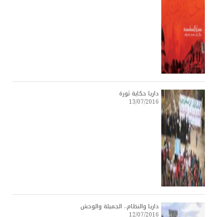
داريا حكاية ثورة
13/07/2016
داريا والنظام.. الجميلة والوحش
12/07/2016