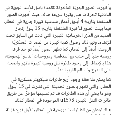
وأظهرت الصور الجويّة المأخوذة لقاعدة باسل الأسد الجويّة في
اللاذقية تحركات على وتيرة سريعة هناك، حيث أظهرت الصور
الملتقطة بتاريخ 4 أيلول أعمال هندسية كبيرة جارية في المطار،
فيما بينت الصور الأخيرة الملتقطة بتاريخ 15أيلول إنجاز
العديد من المآزر الخرسانيّة الكبيرة التي كانت في السابق تحت
الإنشاء، وتبع ذلك وصول كمية كبيرة من المعدات العسكريّة
الروسيّة أيضاً إلى المطار، كما تظهر الصور أيضاً تواجد فرقة
روسية جنباً إلى جنب مع المدفعية ومروحيات الدعم الهجوميّة،
هذا بالإضافة إلى وجود طائرة نقل روسية كبيرة تظهر واضحة
على المدرج والسالم القريبة منهُ.
كما يمكن ملاحظة وجود أربع طائرات هليكوبتر عسكرية في
المطار، والتي تظهر بالصور الحديثة التي نشرت في 15 أيلول
وهو ما يعني أن هذه الطائرات قد تم تسليمها مؤخرًا عن طريق
طائرات النقل الكبيرة u1575 الموجودة في المطار كذلك.
هناك نوعان من الطائرات المروحية في المطار، الأول نوع غزالة