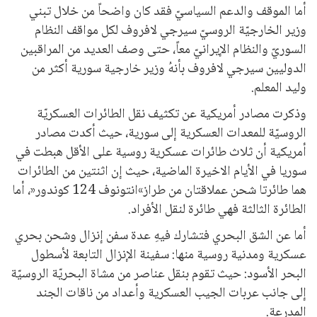
أما الموقف والدعم السياسيّ فقد كان واضحاً من خلال تبني
وزير الخارجيّة الروسيّ سيرجي لافروف لكل مواقف النظام
السوريّ والنظام الإيرانيّ معاً، حتى وصف العديد من المراقبين
الدوليين سيرجي لافروف بأنهُ وزير خارجية سورية أكثر من
وليد المعلم.
وذكرت مصادر أمريكية عن تكثيف نقل الطائرات العسكريّة
الروسيّة للمعدات العسكرية إلى سورية، حيث أكدت مصادر
أمريكية أن ثلاث طائرات عسكرية روسية على الأقل هبطت في
سوريا في الأيام الاخيرة الماضية، حيث إن اثنتين من الطائرات
هما طائرتا شحن عملاقتان من طراز»انتونوف 124 كوندور«، أما
الطائرة الثالثة فهي طائرة لنقل الأفراد.
أما عن الشق البحري فتشارك فيهِ عدة سفن إنزال وشحن بحري
عسكرية ومدنية روسية منها: سفينة الإنزال التابعة لأسطول
البحر الأسود: حيث تقوم بنقل عناصر من مشاة البحريّة الروسيّة
إلى جانب عربات الجيب العسكرية وأعداد من ناقات الجند
المدرعة.