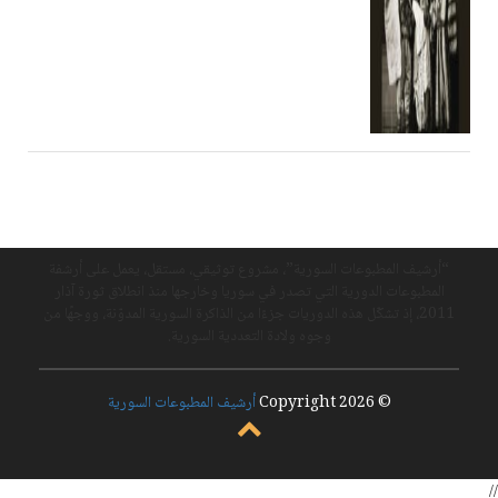
“أرشيف المطبوعات السورية”، مشروع توثيقي، مستقل، يعمل على أرشفة
المطبوعات الدورية التي تصدر في سوريا وخارجها منذ انطلاق ثورة آذار
2011، إذ تشكّل هذه الدوريات جزءًا من الذاكرة السورية المدوّنة، ووجهًا من
وجوه ولادة التعددية السورية.
© Copyright 2026
أرشيف المطبوعات السورية
//