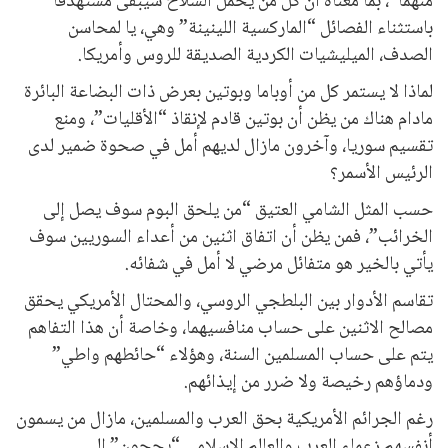
منهما”، بما معناه أن كل من يحمل السلاح سيبقى مستهدفًا
باستثناء الفصائل “الماركسية اللينينة” وهي، يا لمحاسن
الصدف، الميليشيات الكردية الصديقة للروس وأمريكا.
لماذا لا يستمر كل من أوباما وبوتين بعرض ذات البضاعة البائرة
مادام هناك من يظن أن بوتين قادم لإنقاذ “الأقليات”، ومنع
تقسيم سوريا، وآخرون مازال لديهم أمل في صحوة ضمير لدى
الرئيس الأسمر؟
حسب المثل الشامي العتيق “من يلحق البوم سوف يصل إلى
الخرائب”، فمن يظن أن اتفاق اثنين من أعداء السوريين سوف
يأتي بالخير هو متفائل مرضي لا أمل في شفائه.
تقاسم الأدوار بين البلطجي الروسي، والمحتال الأمريكي يحقق
مصالح الاثنين على حساب منافسيهما، وخاصة أن هذا التفاهم
يتم على حساب المسلمين السنة، وهؤلاء “حائطهم واطي”
ودماؤهم رخيصة ولا ضرر من إيذائهم.
رغم الجرائم الأمريكية بحق العرب والمسلمين، مازال من يسمون
أنفسهم زعماء العرب والعالم الإسلامي “يحجون” إلى