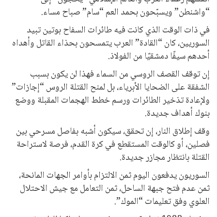
“واشنطن” ويسبّحون بحمد العم “سام” صباح مساء.
في ذات الوقت الذي كانت فيه طائرات السفاح بوتين تبيد
السوريين، كان “القادة” العرب يتمسحون بحذاء القاتل وأهداه
أحدهم سيفًا دمشقيًا من الفولاذ.
إن توقف القصف الروسي من السماء فهذا لن يكون بسبب
الشفقة على الضحايا الأبرياء، بل لمنح القتلة الروس “إجازات”
ولإعادة تذخير الطائرات ورسم خطط الهجمات المقبلة ووضع
بنوك أهداف جديدة.
وقف إطلاق النار، إن تحقق، سيكون أشبه بفاصل مسرحي بين
فصلين، أو كالوقت المستقطع في كرة القدم، فرصة لاستراحة
القتلة بانتظار مجازر جديدة.
السوريون يدفعون اليوم ثمن الالتزام بأوامر الجهات المانحة،
ثمن عدم فتح جبهة الساحل، ثمن التعامل مع جيش الاحتلال
العلوي وفق تعليمات “الموك”.