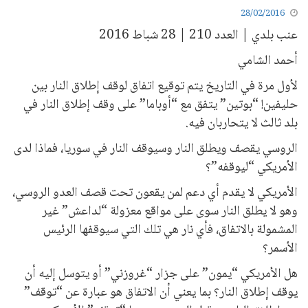
28/02/2016
عنب بلدي | العدد 210 | 28 شباط 2016
أحمد الشامي
ﻷول مرة في التاريخ يتم توقيع اتفاق لوقف إطلاق النار بين
حليفين! “بوتين” يتفق مع “أوباما” على وقف إطلاق النار في
بلد ثالث لا يتحاربان فيه.
الروسي يقصف ويطلق النار وسيوقف النار في سوريا، فماذا لدى
اﻷمريكي “ليوقفه”؟
اﻷمريكي لا يقدم أي دعم لمن يقعون تحت قصف العدو الروسي،
وهو لا يطلق النار سوى على مواقع معزولة “لداعش” غير
المشمولة بالاتفاق، فأي نار هي تلك التي سيوقفها الرئيس
اﻷسمر؟
هل اﻷمريكي “يمون” على جزار “غروزني” أو يتوسل إليه أن
يوقف إطلاق النار؟ بما يعني أن الاتفاق هو عبارة عن “توقف”