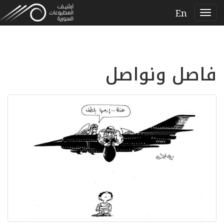
En
فاصل ونواصل