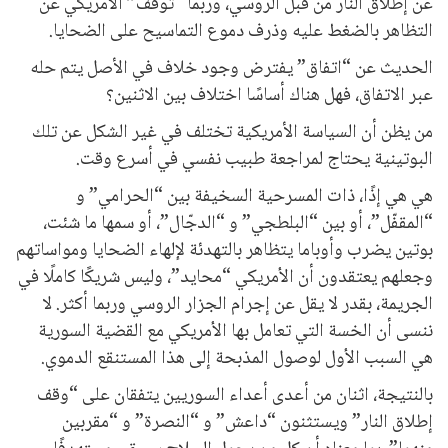
عن إطلاق النار من قبل الروسي، وربما “توقف” اﻷمريكي عن
التظاهر بالضغط عليه وذرف دموع التماسيح على الضحايا.
الحديث عن “اتفاق” يفترض وجود خلاف في الأصل يتم حله
عبر الاتفاق، فهل هناك أساسًا اختلاف بين الاثنين؟
من يظن أن السياسة الأمريكية تختلف في غير الشكل عن تلك
البوتينية يحتاج لمراجعة طبيب نفسي في أسرع وقت.
هي هي إذًا، ذات المسرحية السخيفة بين “الحرامي” و
“المقفّل”، أو بين “البلطجي” و “الدجّال”، أو سمها ما شئت،
بوتين يضرب وأوباما يتظاهر بالتهدئة ﻹلهاء الضحايا ومواساتهم
وجعلهم يعتقدون أن اﻷمريكي “محايد”، وليس شريكًا كاملًا في
الجريمة، بقدر لا يقل عن إجرام الجزار الروسي وربما أكثر. لا
ننسى أن الخسة التي تعامل بها اﻷمريكي مع القضية السورية
هي السبب اﻷول لوصول المذبحة إلى هذا المستنقع الدموي.
بالنتيجة، اثنان من أعدى أعداء السوريين يتفقان على “وقف
إطلاق النار” ويستثنون “داعش” و “النصرة” و “مقربين