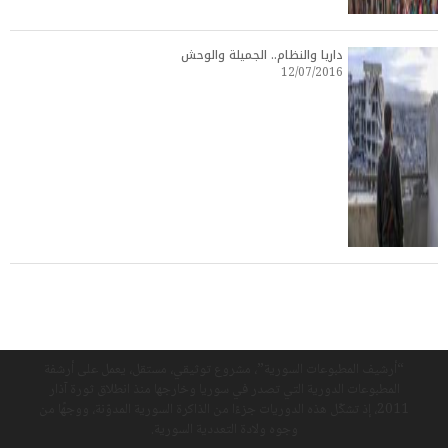
داريا والنظام.. الجميلة والوحش
12/07/2016
“أرشيف المطبوعات السورية”، مشروع توثيقي، مستقل، يعمل على أرشفة
المطبوعات الدورية التي تصدر في سوريا وخارجها منذ انطلاق ثورة آذار
2011، إذ تشكّل هذه الدوريات جزءًا من الذاكرة السورية المدوّنة، ووجهًا من
وجوه ولادة التعددية السورية.