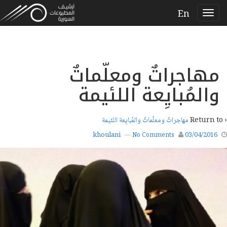
En
مهاجراتٌ ومعلّماتٌ
والمُبايِعة اللئيمة
‹ Return to
مهاجراتٌ ومعلّماتٌ والمُبايِعة اللئيمة
khoulani
03/04/2016
—
No Comments