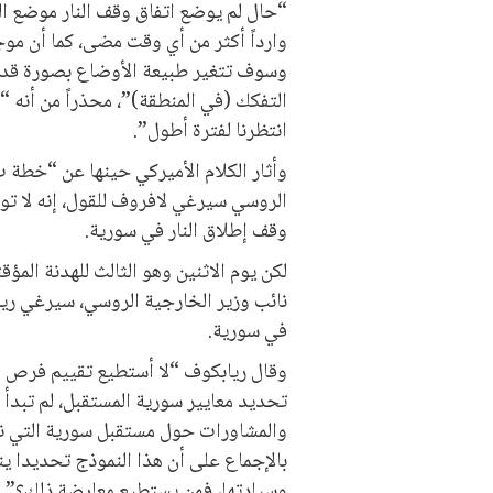
“حال لم يوضع اتفاق وقف النار موضع ا
وارداً أكثر من أي وقت مضى، كما أن مو
وسوف تتغير طبيعة الأوضاع بصورة قد ل
التفكك (في المنطقة)”، محذراً من أنه “ق
انتظرنا لفترة أطول”.
وأثار الكلام الأميركي حينها عن “خطة 
الروسي سيرغي لافروف للقول، إنه لا تو
وقف إطلاق النار في سورية.
لكن يوم الاثنين وهو الثالث للهدنة الم
نائب وزير الخارجية الروسي، سيرغي ري
في سورية.
وقال ريابكوف “لا أستطيع تقييم فرص إقا
تحديد معايير سورية المستقبل، لم تبدأ 
والمشاورات حول مستقبل سورية التي نأم
بالإجماع على أن هذا النموذج تحديدا ي
وسيادتها، فمن يستطيع معارضة ذلك؟”.