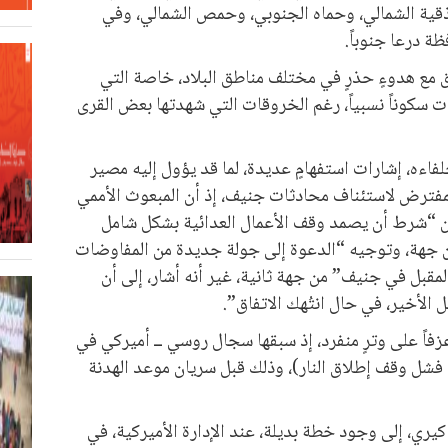
ذقية الشمالي، وحماه الجنوبي، وحمص الشمالي، وفي
 درعا جنوباً.
فق مع هدوءٍ حذرٍ في مختلف مناطق البلاد، خاصة التي
ت سكوناً نسبياً، رغم الخروقات التي شهدتها بعض القرى
ءه، إشارات استفهامٍ عديدة، لما قد يؤول إليه مصير
لمفترض لاستئناف محادثات جنيف، إذ أن المبعوث الأممي
ن “شرط أن يصمد وقف الأعمال العدائية بشكل شامل
من جهة، وتوجيه “الدعوة إلى جولة جديدة من المفاوضات
ية في 7 مارس/آذار المقبل في جنيف” من جهة ثانية، غير أنه أشار، إلى أن
الأخير، في حال انتُهك الاتفاق”.
زفاً على وترٍ منفرد، إذ سبقها سجال روسي ــ أميركي في
شل وقف إطلاق النار)، وذلك قبل سريان موعد الهدنة
يري، إلى وجود خطة بديلة، عند الإدارة الأميركية، في