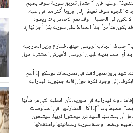
لتنفيذ”. وعليه فإن “احتمال تمزيق سورية سوف يصبح
جات اللجوء سوف تفيض إلى أوروبا أكثر مما هي عليه،
ا تكون في الحسبان، وقد تعم الاضطرابات ويسود
د يكون متأخراً جداً الحفاظ على سورية بكل أجزائها إذا
ب” حفيظة الجانب الروسي حينها، فسارع وزير الخارجية
جد أي خطة بديلة للبيان الروسي الأميركي المشترك حول
ؤقتة، شهد بروز تطور لافت في تصريحات موسكو، إذ ألمح
ابكوف، إلى وجود فكرة حول إقامة جمهورية فيدرالية
مة دولة فيدرالية في سورية، لأن العملية التي من شأنها
بعد”، مضيفاً بأنه “إذا كان المشاركون في المفاوضات
ل أن يستأنفها السيد دي ميستورا قريبا، سيتفقون
ناسبهم ويضمن وحدة سورية وعلمانيتها واستقلالها