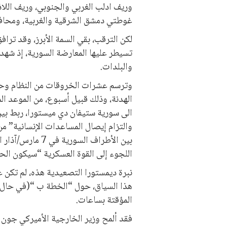
وريف ادلب الغربي والجنوبي، وريف اللا
غوطتي دمشق الشرقية والغربية، ومحافظة
لكن الترقب، بقي السمة الأبرز، وقد ترا
تسيطر عليها المعارضة السورية، إذ شهد
والبلدات.
وترسم عشرات الخروقات من النظام وحلفا
الهدنة، وذلك قبيل أسبوع، من الموعد ا
الى سورية ستيفان دي ميستورا، ربط بي
والتزام إيصال المساعدات الإنسانية” 
بين الأطراف السور
اللجوء إلى القوة العسكرية “سيكون الحل 
نبرة ديمستورا التصعيدية هذه، لم تكن ع
هذا السياق، حول “الخطة ب “(في حال ف
المؤقتة بساعات.
فقد ألمح وزير الخارجية الأميركي جون ك