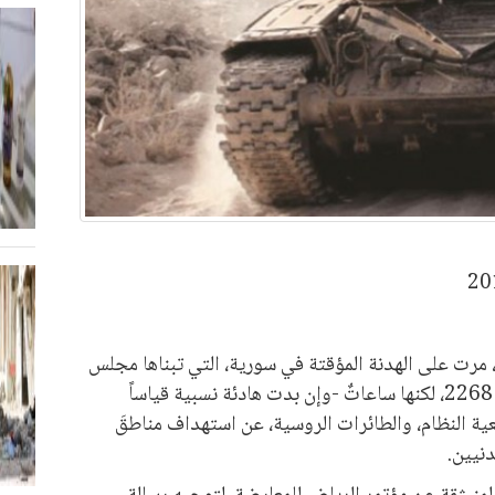
 مرت على الهدنة المؤقتة في سورية، التي تبناها مجلس
الأمن الدولي ليل الجمعة-السبت، بقراره 2268، لكنها ساعاتٌ -وإن بدت هادئة نسبية قياساً
عية النظام، والطائرات الروسية، عن استهداف مناطقَ
نيين.