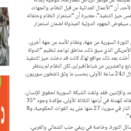
المنبثقة عن مؤتمر الرياض للمعارضة، لتوجيه رسالة
أحد، أن “الأعمال العدائية من قبل النظام، والجهات
س حيز التنفيذ”، معتبرة أن “استمرار النظام وحلفائه
 سيقوض الجهود الدولية المبذولة لضمان استمرار
 الثورة السورية من جهة، ونظام الأسد من جهة أخرى،
لأمريكي الذي سبق ذلك، مناطق تواجد تنظيم “الدولة
خلت بعد ذلك مواقع لها)، كانت قد دخلت حيز التنفيذ
ابع والعشرين من شباط/فبراير، لكن النظام لم ينتظر
طويلاً حتى خرقها خمس عشرة مرة، خلال الـ24 ساعة الأولى، بحسب ما وثق ناشطون سوريون،
د والإثنين، فقد وثقت الشبكة السورية لحقوق الإنسان،
تسعة وأربعين خرقاً، من قبل النظام وحلفائه للهدنة في أيامها الثلاثة الأولى، مؤكدة وجود “35
خرقاً في اليوم الثاني لهدنة وقف إطلاق النار في سوريا، 27 منها على يد القوات الحكومية، و8
”.
ل الثورة، وخاصة في ريفي حلب الشمالي والغربي،