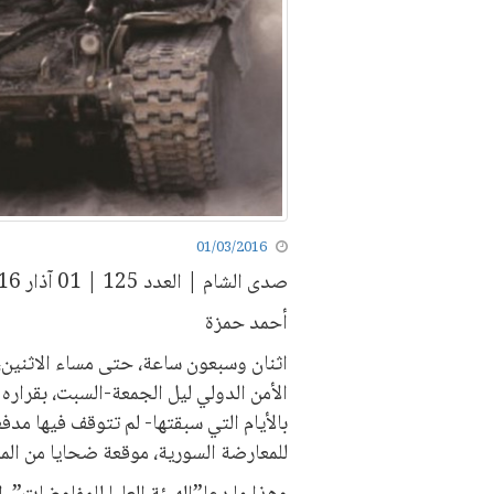
01/03/2016
صدى الشام | العدد 125 | 01 آذار 2016
أحمد حمزة
اثنان وسبعون ساعة، حتى مساء الاثنين،
بالأيام التي سبقتها- لم تتوقف فيها مدف
للمعارضة السورية، موقعة ضحايا من المد