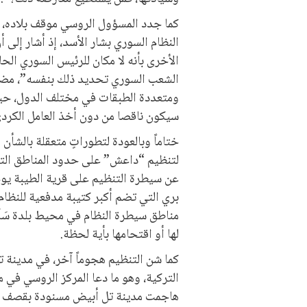
كما جدد المسؤول الروسي موقف بلاده، 
النظام السوري بشار الأسد، إذ أشار إلى
الأخرى بأنه لا مكان للرئيس السوري الحا
الشعب السوري تحديد ذلك بنفسه”، مضيفاً
ومتعددة الطبقات في مختلف الدول، حيث 
سيكون ناقصا من دون أخذ العامل الكردي 
ختاماً وبالعودة لتطوراتٍ متعقلة بالشأن
لتنظيم “داعش” على حدود المناطق التي
بري التي تضم أكبر كتيبة مدفعية للنظا
مناطق سيطرة النظام في محيط بلدة سَل
لها أو اقتحامها بأية لحظة.
كما شن التنظيم هجوماً آخر، في مدينة ت
التركية، وهو ما دعا المركز الروسي في 
هاجمت مدينة تل أبيض مسنودة بقصف مد