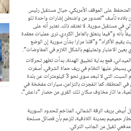
المتحفظ على الموقف الأمريكي، حيال مستقبل رئيس
 أن بلاده تأسف “لصدور من واشنطن إشارات واحدة تلو
لي في مستقبل سورية. لا نعتقد ذلك. نعتبر أنه على
 بأنه و”فيما يتعلق بالعامل الكردي، نرى عمليات معقدة
يقيم الأكراد” و”قلنا مرارا بشأن سورية إن الوضع
بعين الاعتبار وتمثيلهم بالشكل اللازم في المفاوضات”.
 الميداني، فمع بداية تطبيق الهدنة، بدأت تظهر تحركات
 يسيطر عليها النظام في ريف حماة الشرقي، أسفرت
عن سيطرة التنظيم على قرية الطيبة يوم السبت، التي لا تبعد سوى نحو 3 كيلومترات عن بلدة
م في المنطقة، كما انفجرت بالتزامن، سيارات مفخخة في
َمية، ما اثار مخاوف سكان تلك القرى من حصار “داعش”،
ل أبيض بريف الرقة الشمالي، المتاخم للحدود السورية
مطار حميميم بمدينة اللاذقية، للزعم بأن فصائل مسلحة
فعي ثقيل من الجانب التركي.