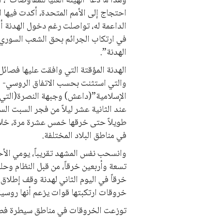
وهذا ما دعا”الهيئة العليا للمفاوضات”، 
احتجاج إلى الأمم المتحدة، أكدت فيها ال
الداعمة له، تواصلت رغم دخول الهدنة أم
في ارتكاب الجرائم بحق الشعب السوري،
الهدنة”.
الهدنة المؤقتة التي وافقت عليها فصائل
والتي استثنت بحسب الاتفاق الروسي- ا
الإسلامية”(داعش) وجبهة النصرة(التي أ
عند الثانية عشر ليلاً من فجر السبت الس
في مناطق البلاد المختلفة.
وانسحب نفس المشهد تقريباً، يومي الأح
خروقات ارتكبتها قوات يزعم أنها روسية
توزعت الخروقات في مناطق سيطرة فصائ