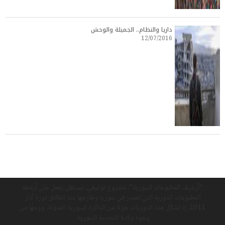
داريا والنظام.. الجميلة والوحش
12/07/2016
“أرشيف المطبوعات السورية”، مشروع توثيقي، مستقل، يعمل على أرشفة
المطبوعات الدورية التي تصدر في سوريا وخارجها منذ انطلاق ثورة آذار
2011، إذ تشكّل هذه الدوريات جزءًا من الذاكرة السورية المدوّنة، ووجهًا من
وجوه ولادة التعددية السورية.