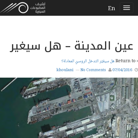
En
عين المدينة – هل سيغير
‹ Return to
هل سيغيّر التدخل الروسيّ المعادلة؟
khoulani
07/04/2016
—
No Comments