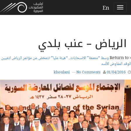
En
الرياض – عنب بلدي
‹ Return to
وسط “معمعة” الانسحابات.. “هيئة عليا” تتمخض عن مؤتمر الرياض لتعيين
الوفد المفاوض للأسد
khoulani
01/04/2016
—
No Comments