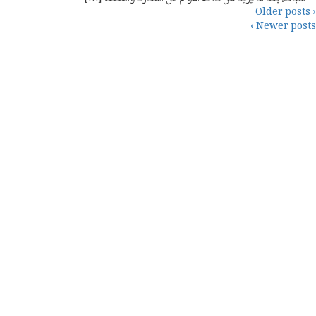
‹ Older posts
Newer posts ›
“أرشيف المطبوعات السورية”، مشروع توثيقي، مستقل، يعمل على أرشفة