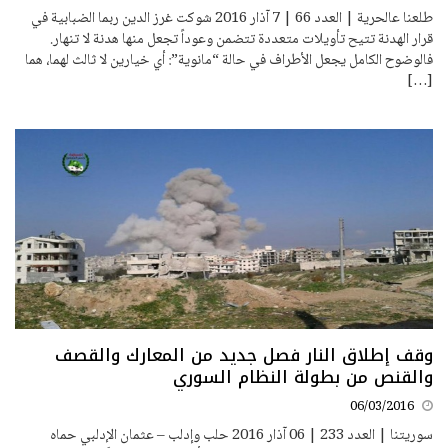
طلعنا عالحرية | العدد 66 | 7 آذار 2016 شوكت غرز الدين ربما الضبابية في
قرار الهدنة تتيح تأويلات متعددة تتضمن وعوداً تجعل منها هدنة لا تنهار.
فالوضوح الكامل يجعل الأطراف في حالة “مانوية”: أي خيارين لا ثالث لهما، هما
[…]
وقف إطلاق النار فصل جديد من المعارك والقصف
والقنص من بطولة النظام السوري
06/03/2016
سوريتنا | العدد 233 | 06 آذار 2016 حلب وإدلب – عثمان الإدلبي حماه