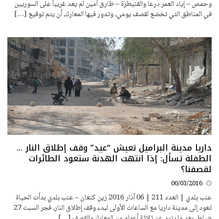
وحمص – إياد العمر درعا والقنيطرة – طارق أمين لم يعد غريباً على السوريين
في المناطق التي تخضع لقصف يومي، وتدور فيها المعارك، أن يتم توقيع […]
داريا مدينة البراميل تعيش “عيد” وقف إطلاق النار ...
الطفلة تسأل: إذا انتهت الهدنة ستعود الطائرات
لقصفنا؟
06/03/2016
عنب بلدي | العدد 211 | 06 آذار 2016 زين كنعان – عنب بلدي بدأت الحياة
تعود إلى مدينة داريا مع الساعات الأولى لبدء وقف إطلاق النار، فجر السبت 27
شباط، بعد ما يزيد عن ثلاثة أعوام من المعارك والقصف […]