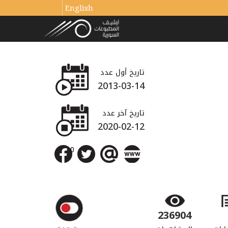
English
تاريخ أول عدد
2013-03-14
تاريخ آخر عدد
2020-02-12
0
236904