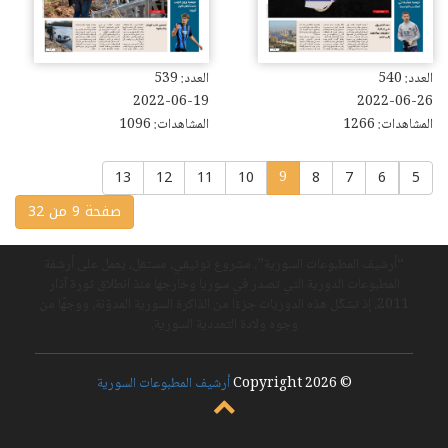
العدد: 540
العدد: 539
2022-06-19
2022-06-26
المشاهدات: 1266
المشاهدات: 1096
13
12
11
10
8
7
6
5
9
صفحة 9 من 32
“أرشيف المطبوعات السورية”، مشروع توثيقي، مستقل، يعمل على أرشفة
المطبوعات الدورية التي تصدر في سوريا وخارجها منذ انطلاق ثورة آذار
2011، إذ تشكّل هذه الدوريات جزءًا من الذاكرة السورية المدوّنة، ووجهًا من
وجوه ولادة التعددية السورية.
© Copyright 2026
أرشيف المطبوعات السورية