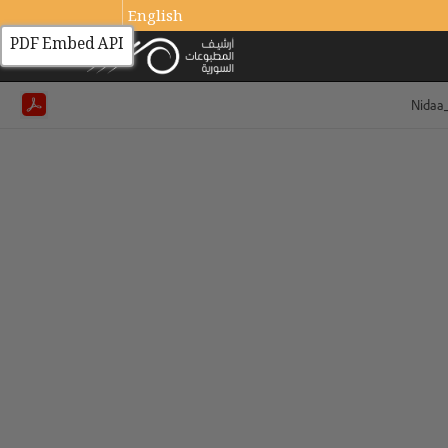
English
PDF Embed API