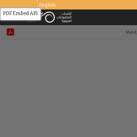
English
PDF Embed API