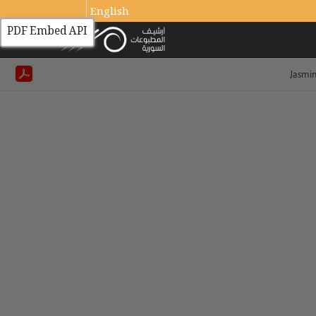
English
PDF Embed API