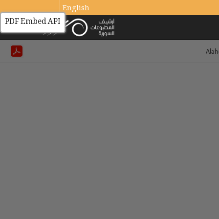
English
PDF Embed API