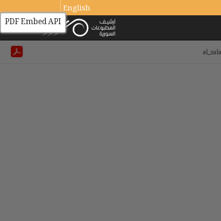
English
PDF Embed API