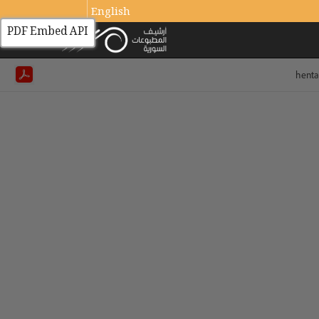
English
PDF Embed API