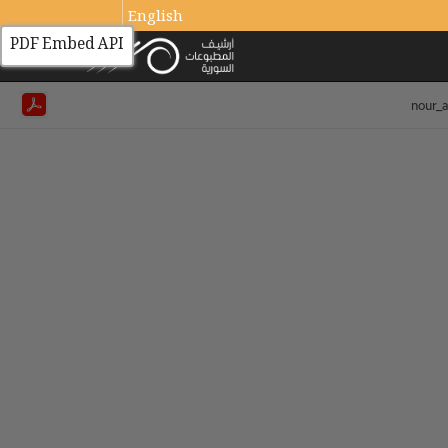
English
PDF Embed API