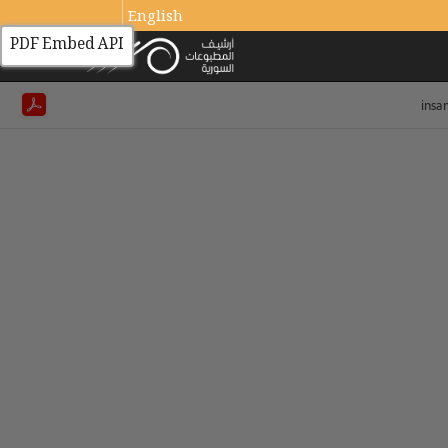
English
PDF Embed API