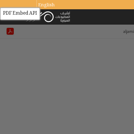
English
PDF Embed API