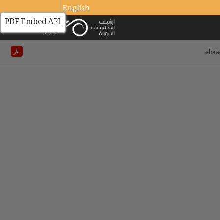
English
PDF Embed API