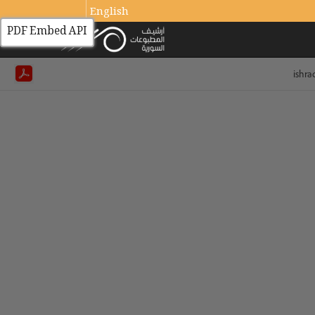
English
PDF Embed API