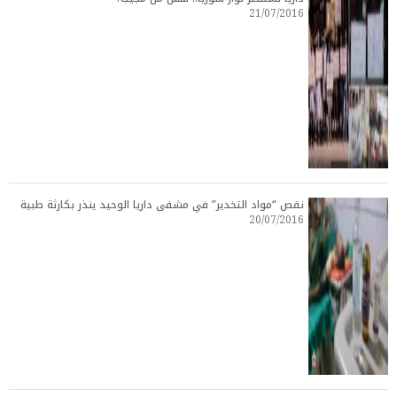
21/07/2016
نقص “مواد التخدير” في مشفى داريا الوحيد ينذر بكارثة طبية
20/07/2016