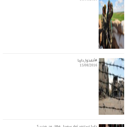
#أنقذوا_داريا
15/08/2016
داريا تستنصر ثوار سوريا.. فهل من مجيب؟