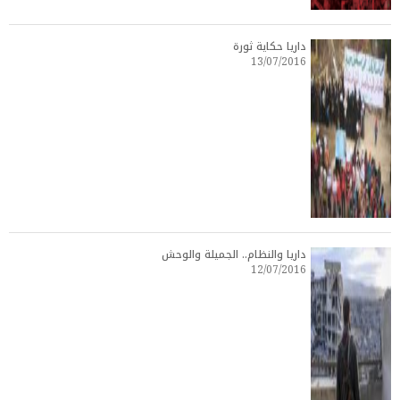
داريا حكاية ثورة
13/07/2016
داريا والنظام.. الجميلة والوحش
12/07/2016